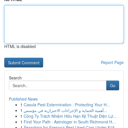
HTML is disabled
Report Page
Search
Go
Published News
1
Casula Pest Extermination : Protecting Your H...
1
أهمية الحماية و الإجراءات الاحترازية في مؤسس...
1
Công Ty Trách Nhiệm Hữu Hạn Kỹ Thuật Điện Lự...
1
Find Your Path : Astrologer in South Richmond H...
1
Searching for Fresno's Best Used Cars Under $15...