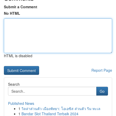
Submit a Comment
No HTML
HTML is disabled
Report Page
Search
Go
Published News
1
วิลล่าส่วนตัว เมืองพัทยา: โอเอซิส ส่วนตัว ริม ทะเล
1
Bandar Slot Thailand Terbaik 2024