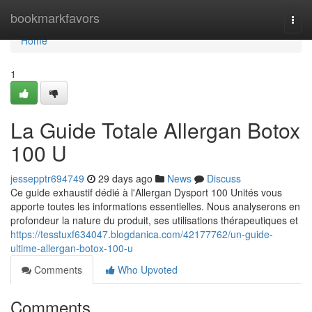
Home
bookmarkfavors
Togg
navi
Home
1
La Guide Totale Allergan Botox
100 U
jessepptr694749
29 days ago
News
Discuss
Ce guide exhaustif dédié à l'Allergan Dysport 100 Unités vous
apporte toutes les informations essentielles. Nous analyserons en
profondeur la nature du produit, ses utilisations thérapeutiques et
https://tesstuxf634047.blogdanica.com/42177762/un-guide-
ultime-allergan-botox-100-u
Comments
Who Upvoted
Comments