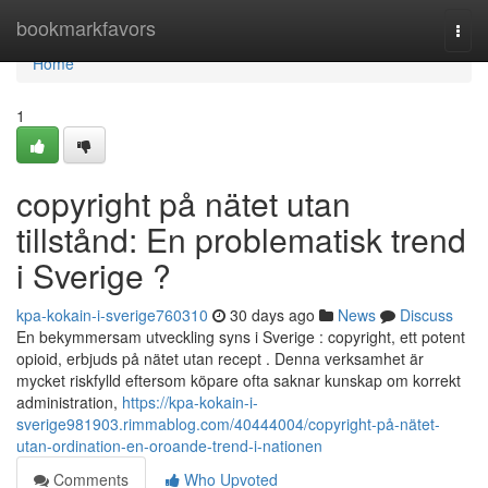
Home
bookmarkfavors
Togg
navi
Home
1
copyright på nätet utan
tillstånd: En problematisk trend
i Sverige ?
kpa-kokain-i-sverige760310
30 days ago
News
Discuss
En bekymmersam utveckling syns i Sverige : copyright, ett potent
opioid, erbjuds på nätet utan recept . Denna verksamhet är
mycket riskfylld eftersom köpare ofta saknar kunskap om korrekt
administration,
https://kpa-kokain-i-
sverige981903.rimmablog.com/40444004/copyright-på-nätet-
utan-ordination-en-oroande-trend-i-nationen
Comments
Who Upvoted