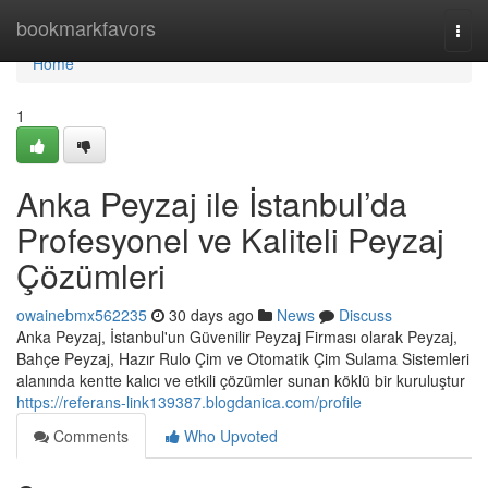
Home
bookmarkfavors
Togg
navi
Home
1
Anka Peyzaj ile İstanbul’da
Profesyonel ve Kaliteli Peyzaj
Çözümleri
owainebmx562235
30 days ago
News
Discuss
Anka Peyzaj, İstanbul'un Güvenilir Peyzaj Firması olarak Peyzaj,
Bahçe Peyzaj, Hazır Rulo Çim ve Otomatik Çim Sulama Sistemleri
alanında kentte kalıcı ve etkili çözümler sunan köklü bir kuruluştur
https://referans-link139387.blogdanica.com/profile
Comments
Who Upvoted