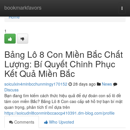
Home
bookmarkfavors
Togg
navi
Home
1
Bảng Lô 8 Con Miền Bắc Chất
Lượng: Bí Quyết Chinh Phục
Kết Quả Miền Bắc
soiculxin4minbcchunmingy170152
28 days ago
News
Discuss
Bạn đang tìm kiếm cách thức hiệu quả để dự đoán con số lô đề
tám con miền Bắc? Bảng Lô 8 Con cao cấp sẽ hỗ trợ bạn bí mật
quan trọng, phân tích tỉ mỉ dựa trên
https://soicudnl8conminbccaocp410391.dm-blog.com/profile
Comments
Who Upvoted