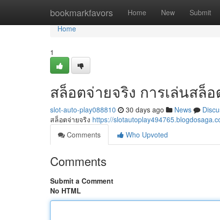
Home
bookmarkfavors
Home
New
Submit
Home
1
สล็อตจ่ายจริง การเล่นสล็อ
slot-auto-play088810
30 days ago
News
Discu
สล็อตจ่ายจริง
https://slotautoplay494765.blogdosag
Comments
Who Upvoted
Comments
Submit a Comment
No HTML