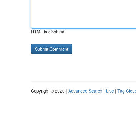
HTML is disabled
Copyright © 2026 |
Advanced Search
|
Live
|
Tag Clou