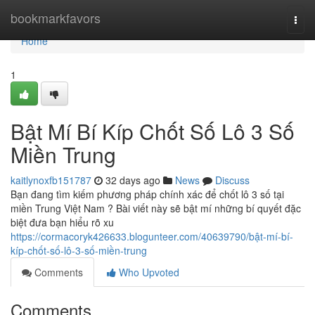
Home
bookmarkfavors
Togg
navi
Home
1
Bật Mí Bí Kíp Chốt Số Lô 3 Số
Miền Trung
kaitlynoxfb151787
32 days ago
News
Discuss
Bạn đang tìm kiếm phương pháp chính xác để chốt lô 3 số tại
miền Trung Việt Nam ? Bài viết này sẽ bật mí những bí quyết đặc
biệt đưa bạn hiểu rõ xu
https://cormacoryk426633.blogunteer.com/40639790/bật-mí-bí-
kíp-chốt-số-lô-3-số-miền-trung
Comments
Who Upvoted
Comments