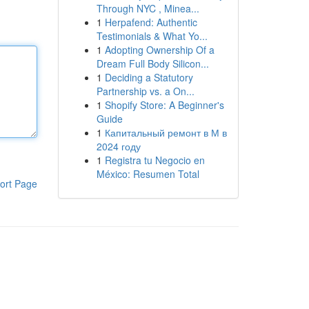
Through NYC , Minea...
1
Herpafend: Authentic
Testimonials & What Yo...
1
Adopting Ownership Of a
Dream Full Body Silicon...
1
Deciding a Statutory
Partnership vs. a On...
1
Shopify Store: A Beginner's
Guide
1
Капитальный ремонт в М в
2024 году
1
Registra tu Negocio en
México: Resumen Total
ort Page