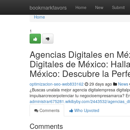
Home
bookmarkfavors
Home
New
Submit
Home
1
Agencias Digitales en Mé
Digitales de México: Hall
México: Descubre la Perf
optimizacion-seo-web833162
29 days ago
News
¿Buscas unalala mejor agencia digitalempresa digital
impulsarcrecerpotenciar tu negocioempresamarca? En
administrar675281.wikibyby.com/2443532/agencias_d
Comments
Who Upvoted
Comments