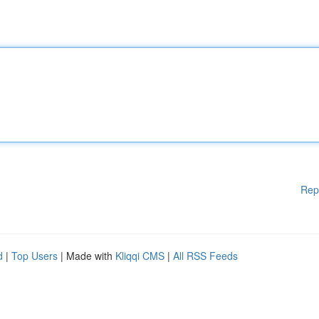
Rep
d
|
Top Users
| Made with
Kliqqi CMS
|
All RSS Feeds