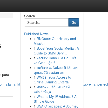
Search
Go
Published News
1
RNG999: Our History and
s
Mission
1
Boost Your Social Media : A
Guide to SMM Servi...
1
24club: Đánh Giá Chi Tiết
và Gian Lận ?
1
บทวิจารณ์ Nakee ปี 65: เผย
คุณสมบัติ จุดด้อย อย...
s para
1
WM69: Your Access to
Online Gaming Entertai...
o_halla_la_ideal_empresas_digitales_en_méxico_descubre_la_perfec
1
พักยก77 : วิธีแทงมวยที่
แม่นยำที่สุด
1
What Is My IP Address? A
Simple Guide
1
USA Cityscapes: A Journey