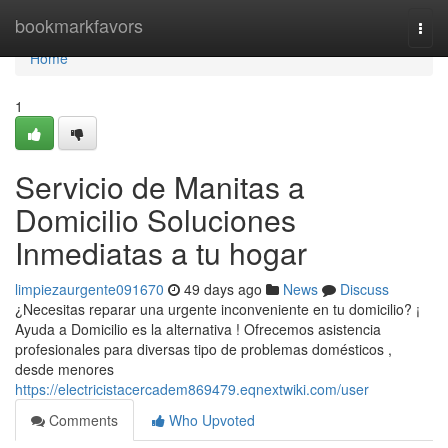
Home
bookmarkfavors
Togg
navi
Home
1
Servicio de Manitas a
Domicilio Soluciones
Inmediatas a tu hogar
limpiezaurgente091670
49 days ago
News
Discuss
¿Necesitas reparar una urgente inconveniente en tu domicilio? ¡
Ayuda a Domicilio es la alternativa ! Ofrecemos asistencia
profesionales para diversas tipo de problemas domésticos ,
desde menores
https://electricistacercadem869479.eqnextwiki.com/user
Comments
Who Upvoted