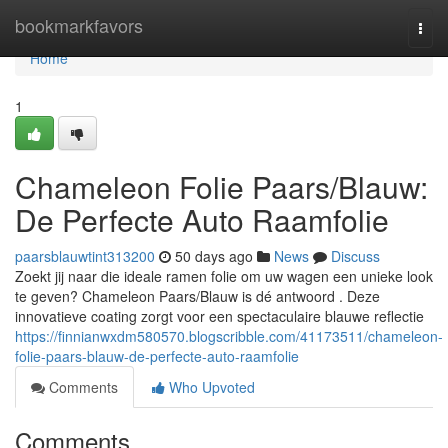
Home
bookmarkfavors
Togg
navi
Home
1
Chameleon Folie Paars/Blauw:
De Perfecte Auto Raamfolie
paarsblauwtint313200
50 days ago
News
Discuss
Zoekt jij naar die ideale ramen folie om uw wagen een unieke look
te geven? Chameleon Paars/Blauw is dé antwoord . Deze
innovatieve coating zorgt voor een spectaculaire blauwe reflectie
https://finnianwxdm580570.blogscribble.com/41173511/chameleon-
folie-paars-blauw-de-perfecte-auto-raamfolie
Comments
Who Upvoted
Comments