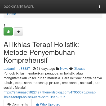
Home
bookmarkfavors
Togg
navi
Home
1
Al Ikhlas Terapi Holistik:
Metode Penyembuhan
Komprehensif
aadamimrd883871
51 days ago
News
Discuss
Pondok Ikhlas memberikan pengobatan holistik, atau
mengutamakan keseluruhan manusia. Cara ini tidak hanya hanya
tubuh , tetapi serta mencakup pikiran , emosional , spiritual , dan
sosial . Melalui
https://shaunasqfi822497.thenerdsblog.com/47950075/pusat-
ikhlas-terapi-holistik-cara-pemulihan-utuh
Comments
Who Upvoted