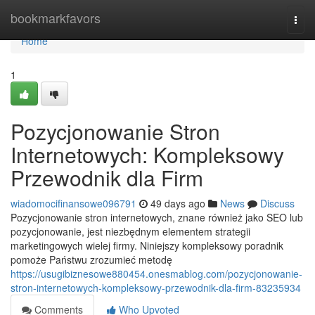
Home
bookmarkfavors
Togg
navi
Home
1
Pozycjonowanie Stron
Internetowych: Kompleksowy
Przewodnik dla Firm
wiadomocifinansowe096791
49 days ago
News
Discuss
Pozycjonowanie stron internetowych, znane również jako SEO lub
pozycjonowanie, jest niezbędnym elementem strategii
marketingowych wielej firmy. Niniejszy kompleksowy poradnik
pomoże Państwu zrozumieć metodę
https://usugibiznesowe880454.onesmablog.com/pozycjonowanie-
stron-internetowych-kompleksowy-przewodnik-dla-firm-83235934
Comments
Who Upvoted