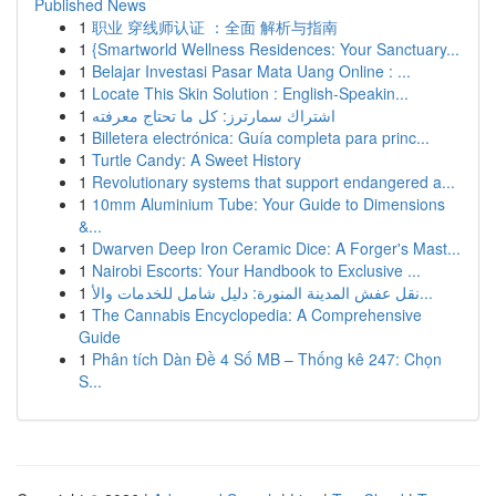
Published News
1
职业 穿线师认证 ：全面 解析与指南
1
{Smartworld Wellness Residences: Your Sanctuary...
1
Belajar Investasi Pasar Mata Uang Online : ...
1
Locate This Skin Solution : English-Speakin...
1
اشتراك سمارترز: كل ما تحتاج معرفته
1
Billetera electrónica: Guía completa para princ...
1
Turtle Candy: A Sweet History
1
Revolutionary systems that support endangered a...
1
10mm Aluminium Tube: Your Guide to Dimensions
&...
1
Dwarven Deep Iron Ceramic Dice: A Forger's Mast...
1
Nairobi Escorts: Your Handbook to Exclusive ...
1
نقل عفش المدينة المنورة: دليل شامل للخدمات والأ...
1
The Cannabis Encyclopedia: A Comprehensive
Guide
1
Phân tích Dàn Đề 4 Số MB – Thống kê 247: Chọn
S...