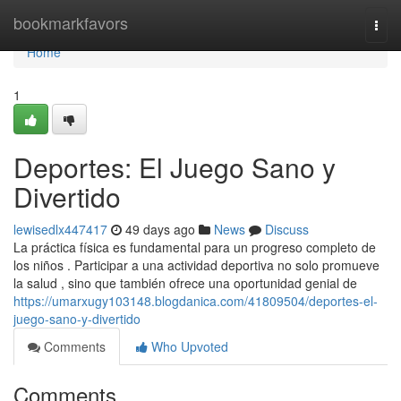
Home
bookmarkfavors
Togg
navi
Home
1
Deportes: El Juego Sano y
Divertido
lewisedlx447417
49 days ago
News
Discuss
La práctica física es fundamental para un progreso completo de
los niños . Participar a una actividad deportiva no solo promueve
la salud , sino que también ofrece una oportunidad genial de
https://umarxugy103148.blogdanica.com/41809504/deportes-el-
juego-sano-y-divertido
Comments
Who Upvoted
Comments