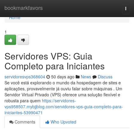
Home
bookmarkfavors
Togg
navi
Home
1
Servidores VPS: Guia
Completo para Iniciantes
servidoresvps368604
50 days ago
News
Discuss
Se você está explorando o mundo da hospedagem de sites e
aplicações, provavelmente já ouviu falar sobre máquinas . Um
Servidor Virtual Privado (VPS) oferece uma solução flexível e
robusta para quem
https://servidores-
vps958507.mybjjblog.com/servidores-vps-guia-completo-para-
iniciantes-53990471
Comments
Who Upvoted