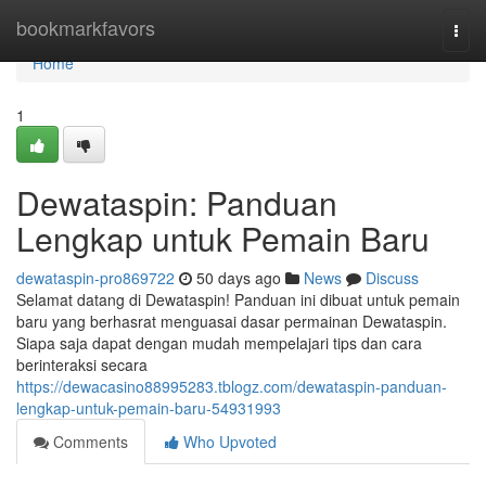
Home
bookmarkfavors
Togg
navi
Home
1
Dewataspin: Panduan
Lengkap untuk Pemain Baru
dewataspin-pro869722
50 days ago
News
Discuss
Selamat datang di Dewataspin! Panduan ini dibuat untuk pemain
baru yang berhasrat menguasai dasar permainan Dewataspin.
Siapa saja dapat dengan mudah mempelajari tips dan cara
berinteraksi secara
https://dewacasino88995283.tblogz.com/dewataspin-panduan-
lengkap-untuk-pemain-baru-54931993
Comments
Who Upvoted