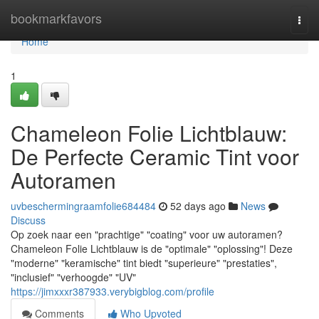
Home
bookmarkfavors
Togg
navi
Home
1
Chameleon Folie Lichtblauw:
De Perfecte Ceramic Tint voor
Autoramen
uvbeschermingraamfolie684484
52 days ago
News
Discuss
Op zoek naar een "prachtige" "coating" voor uw autoramen?
Chameleon Folie Lichtblauw is de "optimale" "oplossing"! Deze
"moderne" "keramische" tint biedt "superieure" "prestaties",
"inclusief" "verhoogde" "UV"
https://jimxxxr387933.verybigblog.com/profile
Comments
Who Upvoted