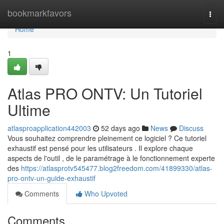
Home
bookmarkfavors
Togg
navi
Home
1
Atlas PRO ONTV: Un Tutoriel
Ultime
atlasproapplication442003
52 days ago
News
Discuss
Vous souhaitez comprendre pleinement ce logiciel ? Ce tutoriel
exhaustif est pensé pour les utilisateurs . Il explore chaque
aspects de l'outil , de le paramétrage à le fonctionnement experte
des
https://atlasprotv545477.blog2freedom.com/41899330/atlas-
pro-ontv-un-guide-exhaustif
Comments
Who Upvoted
Comments