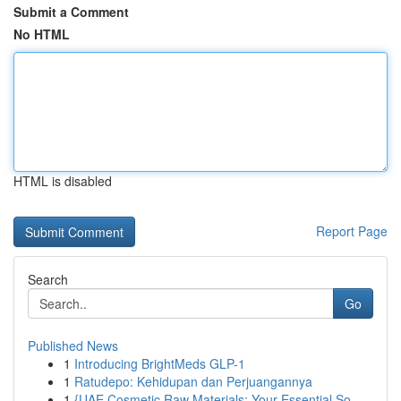
Submit a Comment
No HTML
HTML is disabled
Report Page
Search
Go
Published News
1
Introducing BrightMeds GLP-1
1
Ratudepo: Kehidupan dan Perjuangannya
1
{UAE Cosmetic Raw Materials: Your Essential So...