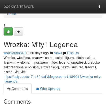
Home
bookmarkfavors
Togg
navi
Home
1
Wrozka: Mity i Legenda
wrozka698648
50 days ago
News
Discuss
Wrozka, wiedźma, czarownica to postać, figura, istota owiana
licznymi, wieloma, mnóstwem mitów, legend, opowieści, głęboko
zakorzeniona w polskiej, słowiańskiej, naszej kulturze, tradycji,
historii. Jej, Jej
https://asiyaaode171180.dailyblogzz.com/41899015/wrozka-mity-
i-legenda
Comments
Who Upvoted
Comments