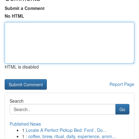
Submit a Comment
No HTML
HTML is disabled
Report Page
Search
Go
Published News
1
Locate A Perfect Pickup Bed: Ford , Do...
1
: coffee, brew, ritual, daily, experience, arom...