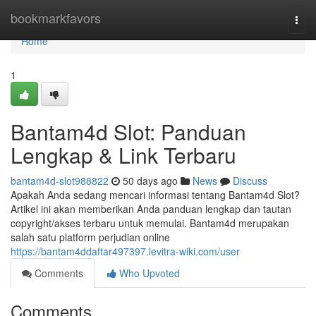
Home
bookmarkfavors
Togg
navi
Home
1
Bantam4d Slot: Panduan
Lengkap & Link Terbaru
bantam4d-slot988822
50 days ago
News
Discuss
Apakah Anda sedang mencari informasi tentang Bantam4d Slot?
Artikel ini akan memberikan Anda panduan lengkap dan tautan
copyright/akses terbaru untuk memulai. Bantam4d merupakan
salah satu platform perjudian online
https://bantam4ddaftar497397.levitra-wiki.com/user
Comments
Who Upvoted
Comments