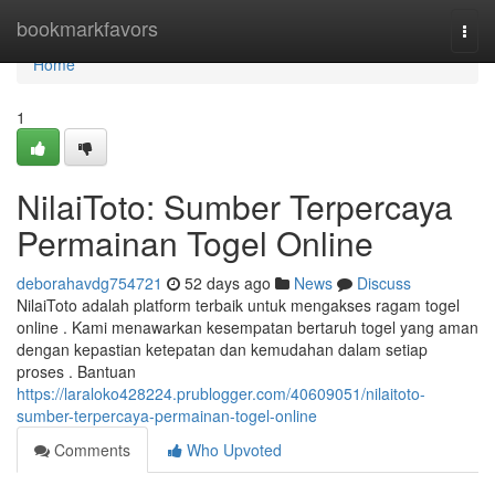
Home
bookmarkfavors
Togg
navi
Home
1
NilaiToto: Sumber Terpercaya
Permainan Togel Online
deborahavdg754721
52 days ago
News
Discuss
NilaiToto adalah platform terbaik untuk mengakses ragam togel
online . Kami menawarkan kesempatan bertaruh togel yang aman
dengan kepastian ketepatan dan kemudahan dalam setiap
proses . Bantuan
https://laraloko428224.prublogger.com/40609051/nilaitoto-
sumber-terpercaya-permainan-togel-online
Comments
Who Upvoted