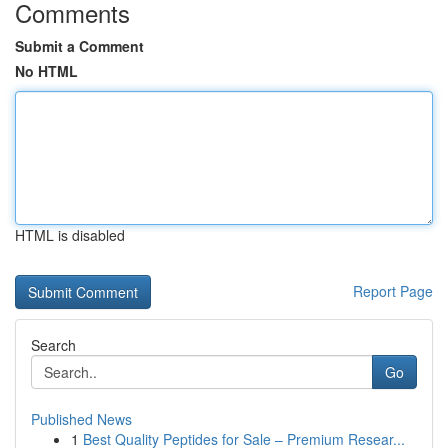
Comments
Submit a Comment
No HTML
HTML is disabled
Report Page
Search
Go
Published News
1
Best Quality Peptides for Sale – Premium Resear...