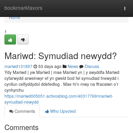
Home
bookmarkfavors
Togg
navi
Home
1
Mariwd: Symudiad newydd?
mariwd131857
53 days ago
News
Discuss
Ydy Mariwd | yw Mariwd | mae Mariwd yn | y swyddfa Mariwd
cyfarwydd arweinwyr ef yn gweld bod fel symudiad fnewydd i
cynllun celfyddydol ddefedlog . Mae hi’n mwy na ffracsiwn o’r
cynhyrchu
https://mariwd005051.activosblog.com/40317769/mariwd-
symudiad-newydd
Comments
Who Upvoted
Comments