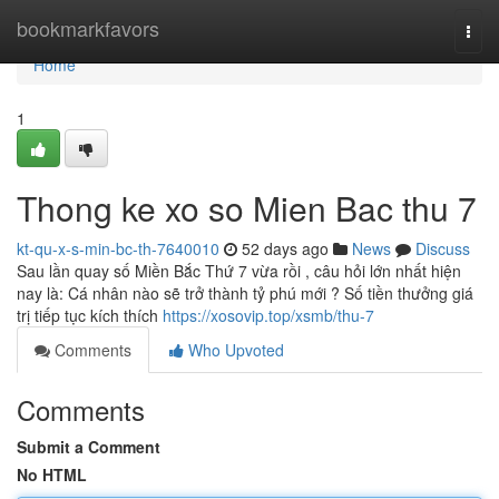
Home
bookmarkfavors
Togg
navi
Home
1
Thong ke xo so Mien Bac thu 7
kt-qu-x-s-min-bc-th-7640010
52 days ago
News
Discuss
Sau lần quay số Miền Bắc Thứ 7 vừa rồi , câu hỏi lớn nhất hiện
nay là: Cá nhân nào sẽ trở thành tỷ phú mới ? Số tiền thưởng giá
trị tiếp tục kích thích
https://xosovip.top/xsmb/thu-7
Comments
Who Upvoted
Comments
Submit a Comment
No HTML