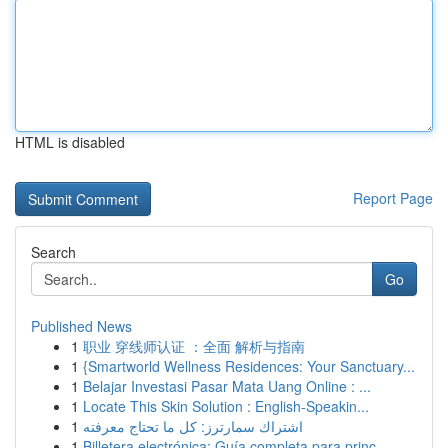
HTML is disabled
Report Page
Search
Go
Published News
1
职业 穿线师认证 ：全面 解析与指南
1
{Smartworld Wellness Residences: Your Sanctuary...
1
Belajar Investasi Pasar Mata Uang Online : ...
1
Locate This Skin Solution : English-Speakin...
1
اشتراك سمارترز: كل ما تحتاج معرفته
1
Billetera electrónica: Guía completa para princ...