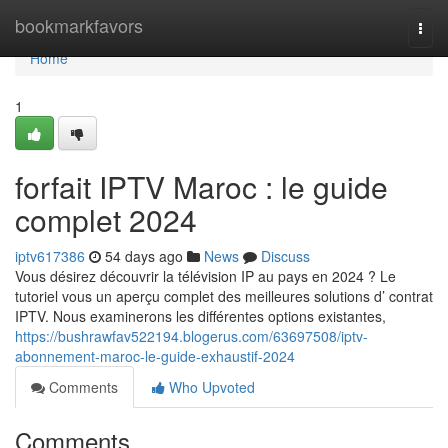
Home
bookmarkfavors
Togg
navi
Home
1
forfait IPTV Maroc : le guide
complet 2024
iptv617386
54 days ago
News
Discuss
Vous désirez découvrir la télévision IP au pays en 2024 ? Le
tutoriel vous un aperçu complet des meilleures solutions d’ contrat
IPTV. Nous examinerons les différentes options existantes,
https://bushrawfav522194.blogerus.com/63697508/iptv-
abonnement-maroc-le-guide-exhaustif-2024
Comments
Who Upvoted
Comments