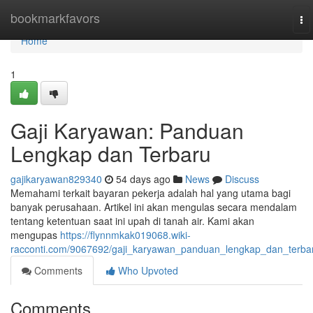
Home
bookmarkfavors
To
na
Home
1
Gaji Karyawan: Panduan
Lengkap dan Terbaru
gajikaryawan829340
54 days ago
News
Discuss
Memahami terkait bayaran pekerja adalah hal yang utama bagi
banyak perusahaan. Artikel ini akan mengulas secara mendalam
tentang ketentuan saat ini upah di tanah air. Kami akan
mengupas
https://flynnmkak019068.wiki-
racconti.com/9067692/gaji_karyawan_panduan_lengkap_dan_terba
Comments
Who Upvoted
Comments