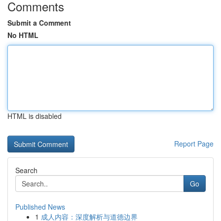
Comments
Submit a Comment
No HTML
HTML is disabled
Report Page
Search
Go
Published News
1
成人内容：深度解析与道德边界