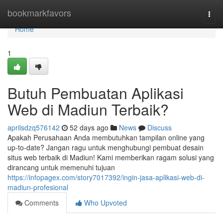
Home
bookmarkfavors
Togg
navi
Home
1
Butuh Pembuatan Aplikasi
Web di Madiun Terbaik?
aprilsdzq576142
52 days ago
News
Discuss
Apakah Perusahaan Anda membutuhkan tampilan online yang
up-to-date? Jangan ragu untuk menghubungi pembuat desain
situs web terbaik di Madiun! Kami memberikan ragam solusi yang
dirancang untuk memenuhi tujuan
https://infopagex.com/story7017392/ingin-jasa-aplikasi-web-di-
madiun-profesional
Comments
Who Upvoted