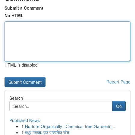
Submit a Comment
No HTML
HTML is disabled
Report Page
Search
Go
Published News
1
Nurture Organically : Chemical-free Gardenin...
1
मधुर मटका: एक पारंपरिक खेळ