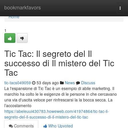
Home
bookmarkfavors
Togg
navi
Home
1
Tic Tac: Il segreto del Il
successo di Il mistero del Tic
Tac
tic-tacs049059
53 days ago
News
Discuss
La l'espansione di Tic Tac è un esempio di abile marketing. Il
marchio ha colto le le esigenze di le persone in che cercavano
una via d'uscita veloce per rinfrescarsi la la bocca secca. La
l'accostamento
https://abeleuui430783.howeweb.com/41974864/tic-tac-il-
segreto-del-il-successo-di-il-mistero-del-tic-tac
Comments
Who Upvoted