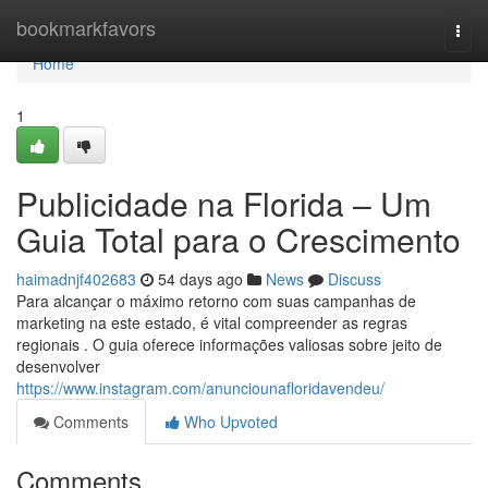
Home
bookmarkfavors
Togg
navi
Home
1
Publicidade na Florida – Um
Guia Total para o Crescimento
haimadnjf402683
54 days ago
News
Discuss
Para alcançar o máximo retorno com suas campanhas de
marketing na este estado, é vital compreender as regras
regionais . O guia oferece informações valiosas sobre jeito de
desenvolver
https://www.instagram.com/anunciounafloridavendeu/
Comments
Who Upvoted
Comments