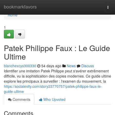
Home
bookmarkfavors
Togg
navi
Home
1
Patek Philippe Faux : Le Guide
Ultime
blanchexcys300330
54 days ago
News
Discuss
Identifier une imitation Patek Philippe peut s'avérer extrêmement
difficile, vu la sophistication des copies modernes. Ce guide ultime
explore les principaux à surveiller : l'examen du mouvement, la
https://socialevity.com/story23770757/patek-philippe-faux-le-
guide-ultime
Comments
Who Upvoted
Comments