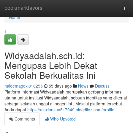
Home
bookmarkfavors
Togg
navi
Home
1
Widyaadalah.sch.id:
Mengupas Lebih Dekat
Sekolah Berkualitas Ini
haleemagdxi818255
55 days ago
News
Discuss
Platform Informasi Widyaadalah merupakan gerbang informasi
utama untuk institusi Widyaadalah, sebuah identitas yang dikenal
sebagai sekolah unggul di negeri ini . Melalui platform tersebut ,
Anda dapat
https://alexiauzua517949.blogdiloz.com/profile
Comments
Who Upvoted