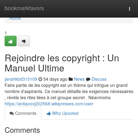
Home
bookmarkfavors
Togg
navi
Home
1
Rejoindre les copyright : Un
Manuel Ultime
janahkbd315109
54 days ago
News
Discuss
Faire partie de les copyright est un thème qui intrigue un grand
nombre d'aspirants. Ce manuel détaille les exigences nécessaires
, révèle les rites liées à cet groupe secret . Néanmoins
https://anitaoovj202568.wikipresses.com/user
Comments
Who Upvoted
Comments