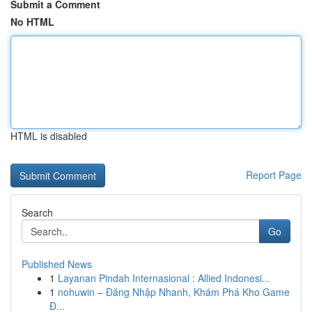
Submit a Comment
No HTML
HTML is disabled
Report Page
Search
Go
Published News
1
Layanan Pindah Internasional : Allied Indonesi...
1
nohuwin – Đăng Nhập Nhanh, Khám Phá Kho Game
Đ...