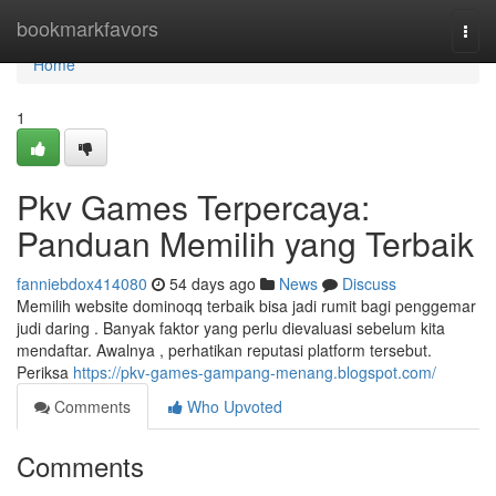
Home
bookmarkfavors
Togg
navi
Home
1
Pkv Games Terpercaya:
Panduan Memilih yang Terbaik
fanniebdox414080
54 days ago
News
Discuss
Memilih website dominoqq terbaik bisa jadi rumit bagi penggemar
judi daring . Banyak faktor yang perlu dievaluasi sebelum kita
mendaftar. Awalnya , perhatikan reputasi platform tersebut.
Periksa
https://pkv-games-gampang-menang.blogspot.com/
Comments
Who Upvoted
Comments