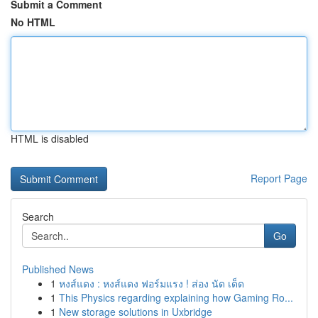
Submit a Comment
No HTML
HTML is disabled
Report Page
Search
Go
Published News
1
หงส์แดง : หงส์แดง ฟอร์มแรง ! ส่อง นัด เด็ด
1
This Physics regarding explaining how Gaming Ro...
1
New storage solutions in Uxbridge