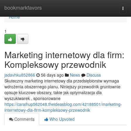
Home
bookmarkfavors
Togg
navi
Home
1
Marketing internetowy dla firm:
Kompleksowy przewodnik
jadavhku852866
56 days ago
News
Discuss
Skuteczny marketing internetowy dla przedsiębiorstw wymaga
wdrożenia obszernego planu. Niniejszy przewodnik gruntownie
opisuje kluczowe obszary, takie jak optymalizacja dla
wyszukiwarek , sponsorowane
https://caraihup562048.theideasblog.com/42188501/marketing-
internetowy-dla-firm-kompleksowy-przewodnik
Comments
Who Upvoted