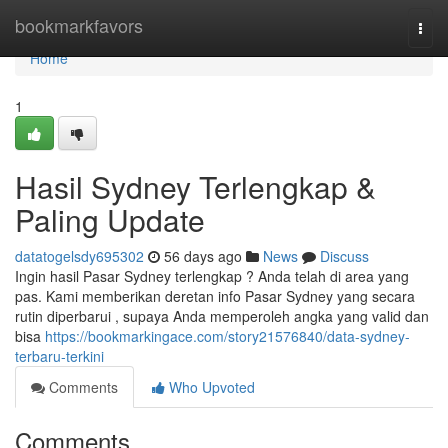
Home
bookmarkfavors
Togg
navi
Home
1
Hasil Sydney Terlengkap &
Paling Update
datatogelsdy695302
56 days ago
News
Discuss
Ingin hasil Pasar Sydney terlengkap ? Anda telah di area yang
pas. Kami memberikan deretan info Pasar Sydney yang secara
rutin diperbarui , supaya Anda memperoleh angka yang valid dan
bisa
https://bookmarkingace.com/story21576840/data-sydney-
terbaru-terkini
Comments
Who Upvoted
Comments