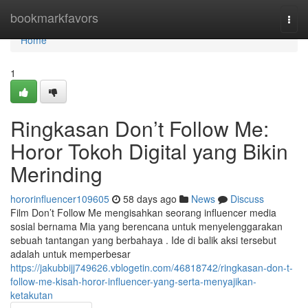
Home
bookmarkfavors
Togg
navi
Home
1
Ringkasan Don’t Follow Me:
Horor Tokoh Digital yang Bikin
Merinding
hororinfluencer109605
58 days ago
News
Discuss
Film Don’t Follow Me mengisahkan seorang influencer media
sosial bernama Mia yang berencana untuk menyelenggarakan
sebuah tantangan yang berbahaya . Ide di balik aksi tersebut
adalah untuk memperbesar
https://jakubbijj749626.vblogetin.com/46818742/ringkasan-don-t-
follow-me-kisah-horor-influencer-yang-serta-menyajikan-
ketakutan