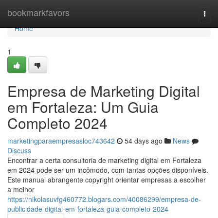
Home
bookmarkfavors
Togg
navi
Home
1
Empresa de Marketing Digital
em Fortaleza: Um Guia
Completo 2024
marketingparaempresasloc743642
54 days ago
News
Discuss
Encontrar a certa consultoria de marketing digital em Fortaleza
em 2024 pode ser um incômodo, com tantas opções disponíveis.
Este manual abrangente copyright orientar empresas a escolher
a melhor
https://nikolasuvfg460772.blogars.com/40086299/empresa-de-
publicidade-digital-em-fortaleza-guia-completo-2024