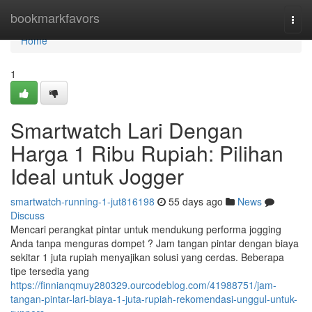
Home
bookmarkfavors
Togg
navi
Home
1
Smartwatch Lari Dengan
Harga 1 Ribu Rupiah: Pilihan
Ideal untuk Jogger
smartwatch-running-1-jut816198
55 days ago
News
Discuss
Mencari perangkat pintar untuk mendukung performa jogging
Anda tanpa menguras dompet ? Jam tangan pintar dengan biaya
sekitar 1 juta rupiah menyajikan solusi yang cerdas. Beberapa
tipe tersedia yang
https://finnianqmuy280329.ourcodeblog.com/41988751/jam-
tangan-pintar-lari-biaya-1-juta-rupiah-rekomendasi-unggul-untuk-