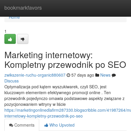
Home
bookmarkfavors
Home
1
Marketing internetowy:
Kompletny przewodnik po SEO
zwikszenie-ruchu-organic880607
57 days ago
News
Discuss
Optymalizacja pod kątem wyszukiwarek, czyli SEO, jest
kluczowym elementem efektywnego promocji online . Ten
przewodnik pojedynczo omawia podstawowe aspekty związane z
pozycjonowaniem witryny w liście
https://marketingonlinedlafirm287330.blogscribble.com/41987264/ma
internetowy-kompletny-przewodnik-po-seo
Comments
Who Upvoted