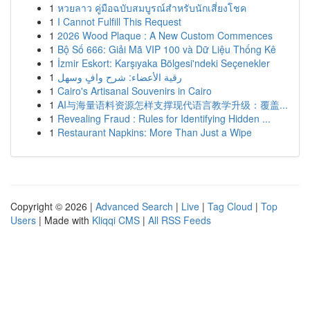
1
หวยลาว คู่มือฉบับสมบูรณ์สำหรับนักเสี่ยงโชค
1
I Cannot Fulfill This Request
1
2026 Wood Plaque : A New Custom Commences
1
Bộ Số 666: Giải Mã VIP 100 và Dữ Liệu Thống Kê
1
İzmir Eskort: Karşıyaka Bölgesi'ndeki Seçenekler
1
رقية الأعضاء: شرح وافٍ وسهل
1
Cairo's Artisanal Souvenirs in Cairo
1
AI与海量语料资源怎样支撑现代语言教学升级：覆盖...
1
Revealing Fraud : Rules for Identifying Hidden ...
1
Restaurant Napkins: More Than Just a Wipe
Copyright © 2026 |
Advanced Search
|
Live
|
Tag Cloud
|
Top
Users
| Made with
Kliqqi CMS
|
All RSS Feeds