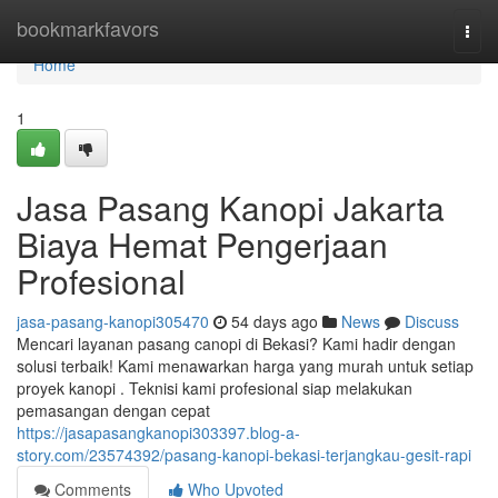
Home
bookmarkfavors
Togg
navi
Home
1
Jasa Pasang Kanopi Jakarta
Biaya Hemat Pengerjaan
Profesional
jasa-pasang-kanopi305470
54 days ago
News
Discuss
Mencari layanan pasang canopi di Bekasi? Kami hadir dengan
solusi terbaik! Kami menawarkan harga yang murah untuk setiap
proyek kanopi . Teknisi kami profesional siap melakukan
pemasangan dengan cepat
https://jasapasangkanopi303397.blog-a-
story.com/23574392/pasang-kanopi-bekasi-terjangkau-gesit-rapi
Comments
Who Upvoted