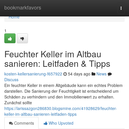
Home
bookmarkfavors
Togg
navi
Home
1
Feuchter Keller im Altbau
sanieren: Leitfaden & Tipps
kosten-kellersanierung-f657922
54 days ago
News
Discuss
Ein feuchter Keller in einem Altgebäude kann ein echtes Problem
darstellen. Die Sanierung der Feuchtigkeit ist entscheidend um
Schäden zu verhindern und den Immobilienwert zu erhalten.
Zunächst sollte
https://larissazgon286830.blogsmine.com/41928629/feuchter-
keller-im-altbau-sanieren-leitfaden-tipps
Comments
Who Upvoted