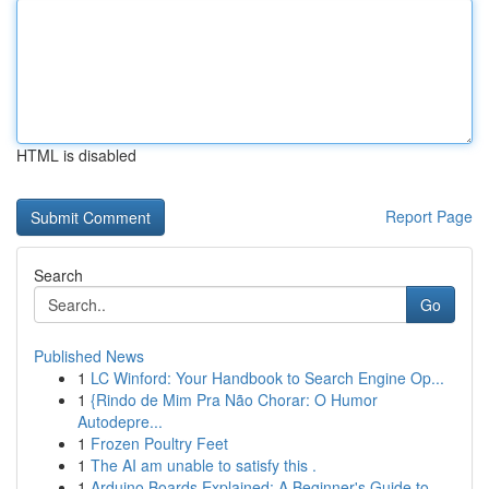
HTML is disabled
Report Page
Search
Go
Published News
1
LC Winford: Your Handbook to Search Engine Op...
1
{Rindo de Mim Pra Não Chorar: O Humor
Autodepre...
1
Frozen Poultry Feet
1
The AI am unable to satisfy this .
1
Arduino Boards Explained: A Beginner's Guide to...