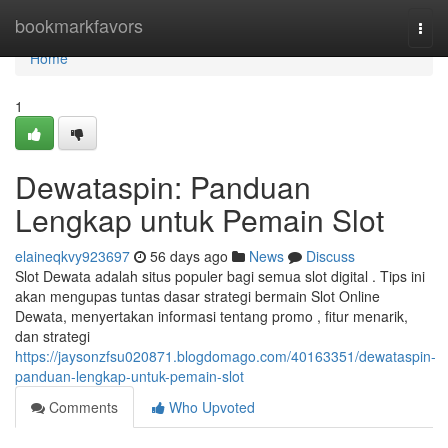
Home
bookmarkfavors
Togg
navi
Home
1
Dewataspin: Panduan
Lengkap untuk Pemain Slot
elaineqkvy923697
56 days ago
News
Discuss
Slot Dewata adalah situs populer bagi semua slot digital . Tips ini
akan mengupas tuntas dasar strategi bermain Slot Online
Dewata, menyertakan informasi tentang promo , fitur menarik,
dan strategi
https://jaysonzfsu020871.blogdomago.com/40163351/dewataspin-
panduan-lengkap-untuk-pemain-slot
Comments
Who Upvoted