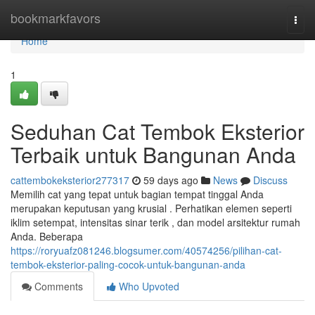
Home
bookmarkfavors
Togg
navi
Home
1
Seduhan Cat Tembok Eksterior
Terbaik untuk Bangunan Anda
cattembokeksterior277317
59 days ago
News
Discuss
Memilih cat yang tepat untuk bagian tempat tinggal Anda
merupakan keputusan yang krusial . Perhatikan elemen seperti
iklim setempat, intensitas sinar terik , dan model arsitektur rumah
Anda. Beberapa
https://roryuafz081246.blogsumer.com/40574256/pilihan-cat-
tembok-eksterior-paling-cocok-untuk-bangunan-anda
Comments
Who Upvoted