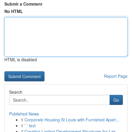
Submit a Comment
No HTML
HTML is disabled
Report Page
Search
Go
Published News
1
Corporate Housing St Louis with Furnished Apart...
1
```text
1
Creating Lasting Development Structures for Las...