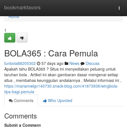
Home
bookmarkfavors
Togg
navi
Home
1
BOLA365 : Cara Pemula
funbola88205302
57 days ago
News
Discuss
Apakah tahu BOLA365 ? Situs ini menyediakan peluang untuk
taruhan bola . Artikel ini akan gambaran dasar mengenai setiap
situs , membahas keunggulan andalannya . Melalui informasi ini ,
https://mariamwlgv140730.snack-blog.com/41873936/wingbola-
tips-bagi-pemula
Comments
Who Upvoted
Comments
Submit a Comment