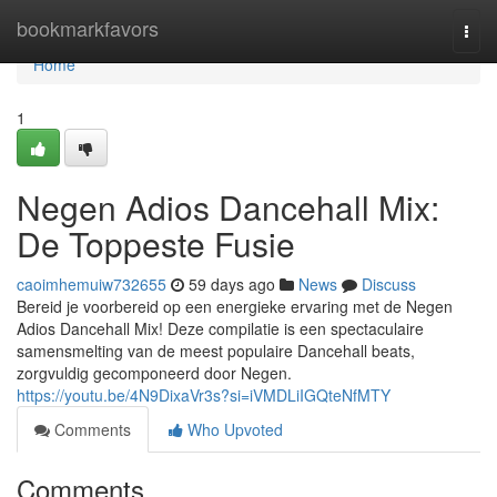
Home
bookmarkfavors
Togg
navi
Home
1
Negen Adios Dancehall Mix:
De Toppeste Fusie
caoimhemuiw732655
59 days ago
News
Discuss
Bereid je voorbereid op een energieke ervaring met de Negen
Adios Dancehall Mix! Deze compilatie is een spectaculaire
samensmelting van de meest populaire Dancehall beats,
zorgvuldig gecomponeerd door Negen.
https://youtu.be/4N9DixaVr3s?si=iVMDLiIGQteNfMTY
Comments
Who Upvoted
Comments