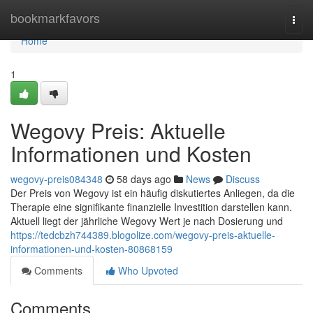
Home
bookmarkfavors
Togg
navi
Home
1
Wegovy Preis: Aktuelle
Informationen und Kosten
wegovy-preis084348
58 days ago
News
Discuss
Der Preis von Wegovy ist ein häufig diskutiertes Anliegen, da die
Therapie eine signifikante finanzielle Investition darstellen kann.
Aktuell liegt der jährliche Wegovy Wert je nach Dosierung und
https://tedcbzh744389.blogolize.com/wegovy-preis-aktuelle-
informationen-und-kosten-80868159
Comments
Who Upvoted
Comments