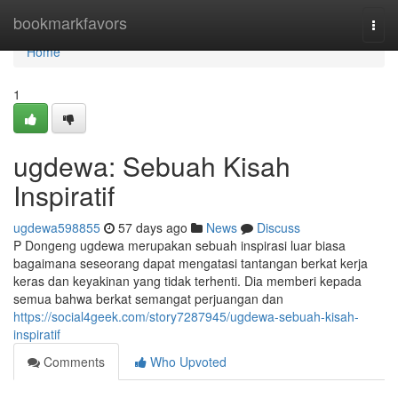
Home
bookmarkfavors
Togg
navi
Home
1
ugdewa: Sebuah Kisah
Inspiratif
ugdewa598855
57 days ago
News
Discuss
P Dongeng ugdewa merupakan sebuah inspirasi luar biasa
bagaimana seseorang dapat mengatasi tantangan berkat kerja
keras dan keyakinan yang tidak terhenti. Dia memberi kepada
semua bahwa berkat semangat perjuangan dan
https://social4geek.com/story7287945/ugdewa-sebuah-kisah-
inspiratif
Comments
Who Upvoted