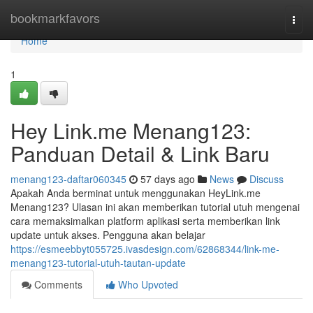
Home
bookmarkfavors
Togg
navi
Home
1
Hey Link.me Menang123:
Panduan Detail & Link Baru
menang123-daftar060345
57 days ago
News
Discuss
Apakah Anda berminat untuk menggunakan HeyLink.me
Menang123? Ulasan ini akan memberikan tutorial utuh mengenai
cara memaksimalkan platform aplikasi serta memberikan link
update untuk akses. Pengguna akan belajar
https://esmeebbyt055725.ivasdesign.com/62868344/link-me-
menang123-tutorial-utuh-tautan-update
Comments
Who Upvoted